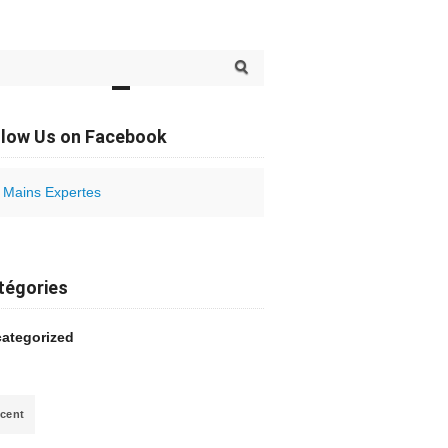
06132_o
arch for:
llow Us on Facebook
Mains Expertes
tégories
ategorized
cent