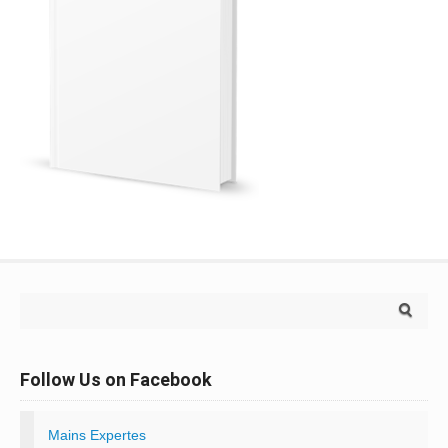
Search for:
Follow Us on Facebook
Mains Expertes