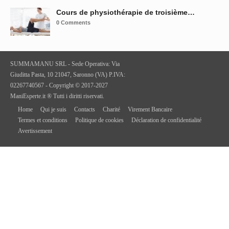
Cours de physiothérapie de troisième…
0 Comments
SUMMAMANU SRL - Sede Operativa: Via
Giuditta Pasta, 10 21047, Saronno (VA) P.IVA:
02267740567 - Copyright © 2017-2027
ManiEsperte.it ® Tutti i diritti riservati.
Home
Qui je suis
Contacts
Charité
Virement Bancaire
Termes et conditions
Politique de cookies
Déclaration de confidentialité
Avertissement