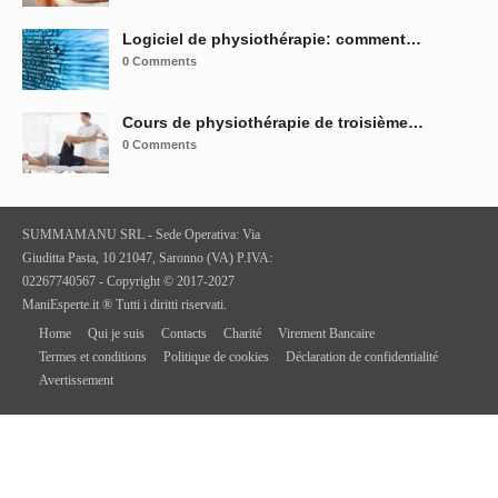
Logiciel de physiothérapie: comment…
0 Comments
Cours de physiothérapie de troisième…
0 Comments
SUMMAMANU SRL - Sede Operativa: Via
Giuditta Pasta, 10 21047, Saronno (VA) P.IVA:
02267740567 - Copyright © 2017-2027
ManiEsperte.it ® Tutti i diritti riservati.
Home
Qui je suis
Contacts
Charité
Virement Bancaire
Termes et conditions
Politique de cookies
Déclaration de confidentialité
Avertissement