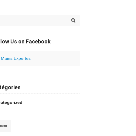
arch for:
llow Us on Facebook
Mains Expertes
tégories
ategorized
cent