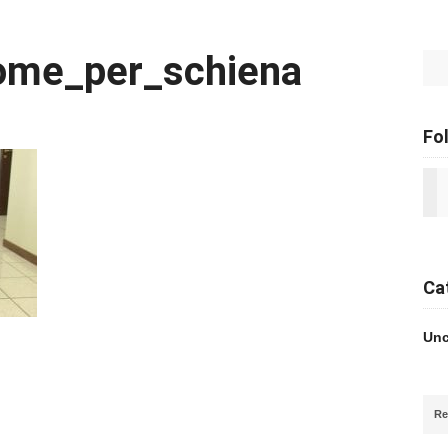
ome_per_schiena
Se
Fo
Ca
Unc
Re