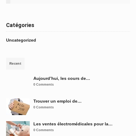
Catégories
Uncategorized
Recent
Aujourd’hui, les cours de…
0 Comments
Trouver un emploi de…
0 Comments
Les ventes électromédicales pour la…
0 Comments