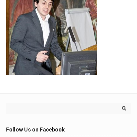
Search for:
Follow Us on Facebook