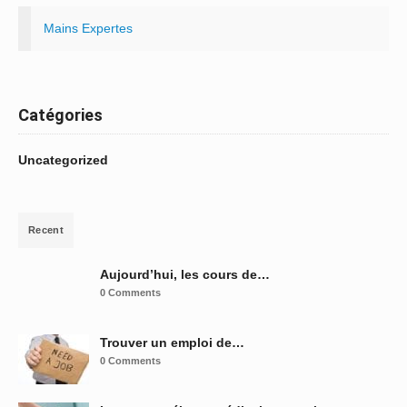
Mains Expertes
Catégories
Uncategorized
Recent
Aujourd’hui, les cours de…
0 Comments
Trouver un emploi de…
0 Comments