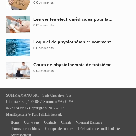
0 Comments
Les ventes électromédicales pour la…
0 Comments
Logiciel de physiothérapie: comment…
0 Comments
Cours de physiothérapie de troisième…
0 Comments
SUMMAMANU SRL - Sede Operativa: Via
Giuditta Pasta, 10 21047, Saronno (VA) P.IVA:
02267740567 - Copyright © 2017-2027
ManiEsperte.it ® Tutti i diritti riservati.
Home
Qui je suis
Contacts
Charité
Virement Bancaire
Termes et conditions
Politique de cookies
Déclaration de confidentialité
Avertissement