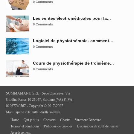
0 Comments
Les ventes électromédicales pour la…
0 Comments
Logiciel de physiothérapie: comment…
0 Comments
Cours de physiothérapie de troisième…
0 Comments
SUMMAMANU SRL - Sede Operativa: Via
Giuditta Pasta, 10 21047, Saronno (VA) P.IVA:
02267740567 - Copyright © 2017-2027
ManiEsperte.it ® Tutti i diritti riservati.
Home
Qui je suis
Contacts
Charité
Virement Bancaire
Termes et conditions
Politique de cookies
Déclaration de confidentialité
Avertissement