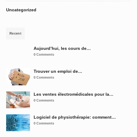
Uncategorized
Recent
Aujourd’hui, les cours de…
0 Comments
Trouver un emploi de…
0 Comments
Les ventes électromédicales pour la…
0 Comments
Logiciel de physiothérapie: comment…
0 Comments