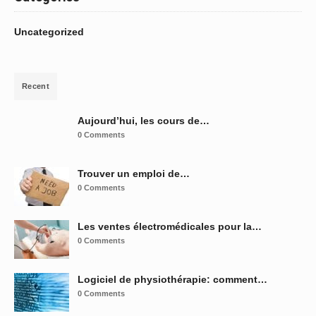
Uncategorized
Recent
Aujourd’hui, les cours de…
0 Comments
Trouver un emploi de…
0 Comments
Les ventes électromédicales pour la…
0 Comments
Logiciel de physiothérapie: comment…
0 Comments